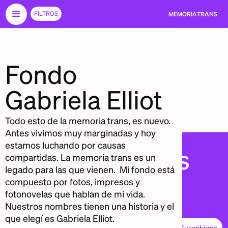
FILTROS
MEMORIA
TRANS
Fondo
Gabriela Elliot
Todo esto de la memoria trans, es nuevo.
Antes vivimos muy marginadas y hoy
estamos luchando por causas
MEMORIA
TRANS
compartidas. La memoria trans es un
legado para las que vienen. Mi fondo está
compuesto por fotos, impresos y
info@memoriatrans.mx
CONTACTO
fotonovelas que hablan de mi vida.
@memoriatransmexico
Nuestros nombres tienen una historia y el
INSTAGRAM
que elegí es Gabriela Elliot.