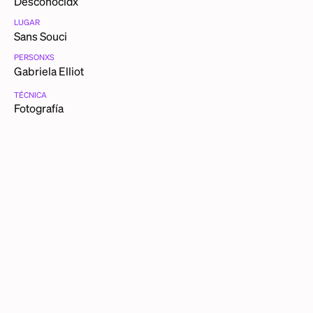
Desconocidx
LUGAR
Sans Souci
PERSONXS
Gabriela Elliot
TÉCNICA
Fotografía
CATEGORÍAS
Retratos
FICHA TÉCNICA
Yo, Gabriela Elliot en el centro nocturno Sans Souci,
Tijuana,
ca
. 1979
DESCRIPCIÓN DETALLADA
Cada noche que me presentaba en el Sans Souci o en el
Bambi, me cambiaba de look, peluca, vestido y zapatos.
Cada noche estrenaba todo diferente.
OTRAS PIEZAS DE GABRIELA ELLIOT