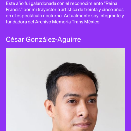
Este año fui galardonada con el reconocimiento “Reina
Francis” por mi trayectoria artística de treinta y cinco años
en el espectáculo nocturno. Actualmente soy integrante y
fundadora del Archivo Memoria Trans México.
César González-Aguirre