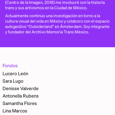
(Centro de la Imagen, 2018) me involucré con la historia
trans y sus artivismos en la Ciudad de México.
Actualmente continúo una investigación en torno a la
cultura visual del sida en México y colaboro con el espacio
autogestivo “Outsiderland” en Ámsterdam. Soy integrante
y fundador del Archivo Memoria Trans México.
Fondos
Lucero León
Sara Lugo
Denisse Valverde
Antonella Rubens
Samantha Flores
Lina Marcos