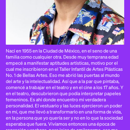
Nací en 1955 en la Ciudad de México, en el seno de una
familia como cualquier otra. Desde muy temprana edad
empecé a manifestar aptitudes artísticas, motivo por el
cual me inscribieron en el Taller Infantil de Artes Plásticas
No. 1 de Bellas Artes. Eso me abrió las puertas al mundo
del arte y la intelectualidad. Así que a la par que pintaba,
comencé a trabajar en el teatro y en el cine a los 17 años. Y
en el teatro, descubrieron que podía interpretar papeles
femeninos. Es ahí donde encuentro mi verdadera
personalidad. El vestuario y las luces ejercieron un poder
en mí, que me llevó a transformarlo en una forma de vida,
en la persona que yo quería ser y no en lo que la sociedad
esperaba que fuera. Vivíamos entonces una época de
represión y rechazo, pero lejos de amilanarme, eso me