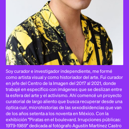
Soy curador e investigador independiente, me formé
como artista visual y como historiador del arte. Fui curador
en jefe del Centro de la Imagen del 2017 al 2021, donde
trabajé en específico con imágenes que se deslizan entre
la esfera del arte y el activismo. Ahí comencé un proyecto
curatorial de largo aliento que busca recuperar desde una
óptica cuir, microhistorias de las sexodisidencias que van
de los años setenta a los noventa en México. Con la
exhibición "Piratas en el boulevard. Irrupciones públicas:
1979-1989” dedicada al fotógrafo Agustín Martínez Castro