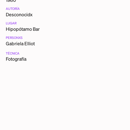
AUTORÍA
Desconocidx
LUGAR
Hipopótamo Bar
PERSONXS
Gabriela Elliot
TÉCNICA
Fotografía
CATEGORÍAS
Retratos
FICHA TÉCNICA
Yo, Gabriela Elliot como reina de una noche de verano,
Hipopótamo Bar, Veracruz,
ca.
1980
DESCRIPCIÓN DETALLADA
Esta noche, Pepe Anglle me coronó como reina de una
noche de verano. Pepe fue el organizador del evento
porque se dedicaba a organizar fiestas y habíamos ido