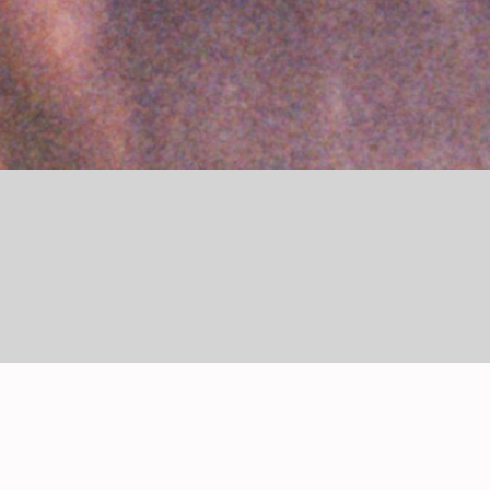
DESCRIPCIÓN DETALLADA
Mi vestido rojo lo diseñó el modisto Saraí. Me presenté aquí 
estoy bailando una cumbia antes de irme encuerando.