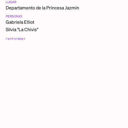
LUGAR
Departamento de la Princesa Jazmín
PERSONXS
Gabriela Elliot
Silvia "La Chivis"
CATEGORÍAS
Hermandad
FICHA TÉCNICA
Estoy con mi amiga, la difunta Silvita en el departamento
de la Princesa Jazmín, Ciudad de México,
ca.
1980
DESCRIPCIÓN DETALLADA
Estamos en el cumpleaños de mi amiguita Silvia "La
Chivis", también conocida como Maribel. Aquí estoy
estrenando mi busto.
OTRAS PIEZAS DE GABRIELA ELLIOT