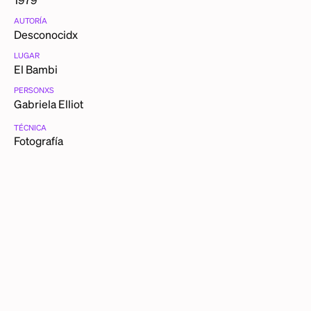
AUTORÍA
Desconocidx
LUGAR
El Bambi
PERSONXS
Gabriela Elliot
TÉCNICA
Fotografía
CATEGORÍAS
Retratos
FICHA TÉCNICA
Estoy en El Bambi, Tijuana,
ca
. 1979
DESCRIPCIÓN DETALLADA
El Bambi era un centro nocturno junto al Sans Souci, en
Tijuana. En ese entonces, nos pasábamos de un centro
nocturno a otro para dar show y tomar la copita. El Bambi
tenía varios murales con este personajito de Disney. La