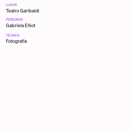
LUGAR
Teatro Garibaldi
PERSONXS
Gabriela Elliot
TÉCNICA
Fotografía
CATEGORÍAS
Show
FICHA TÉCNICA
Yo, Gabriela Elliot, Teatro Garibaldi,
ca.
1980
DESCRIPCIÓN DETALLADA
Esta foto es de una temporada en el burlesque en la que
presenté un número donde terminaba completamente
desnuda.
OTRAS PIEZAS DE GABRIELA ELLIOT