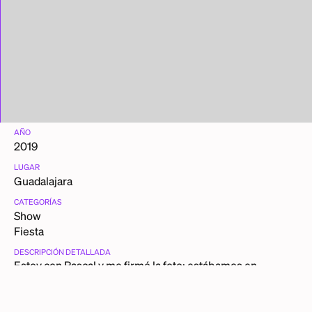
AÑO
2019
LUGAR
Guadalajara
CATEGORÍAS
Show
Fiesta
DESCRIPCIÓN DETALLADA
Estoy con Pascal y me firmó la foto; estábamos en
Guadalajara.