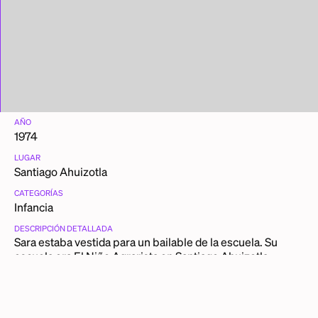
AÑO
1974
LUGAR
Santiago Ahuizotla
CATEGORÍAS
Infancia
DESCRIPCIÓN DETALLADA
Sara estaba vestida para un bailable de la escuela. Su
escuela era El Niño Agrarista en Santiago Ahuizotla.
OTRAS PIEZAS DE SARA LUGO