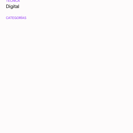
TÉCNICA
Digital
CATEGORÍAS
Familia
Infancia
DESCRIPCIÓN DETALLADA
Sara tenía aproximadamente 5 años de edad en esta
imagen. Es la boda de su tía en la Iglesia de las Conchitas,
en la colonia Argentina.
OTRAS PIEZAS DE SARA LUGO