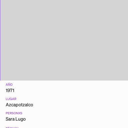
AÑO
1971
LUGAR
Azcapotzalco
PERSONXS
Sara Lugo