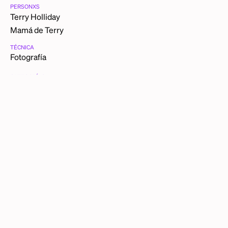
PERSONXS
Terry Holliday
Mamá de Terry
TÉCNICA
Fotografía
CATEGORÍAS
Retratos
FICHA TÉCNICA
Yo con mi mamá, Barrio Chino, Ciudad de México, 1987
DESCRIPCIÓN DETALLADA
Aquí tengo el pelo corto, como consecuencia de la
emboscada de unas envidiosas que me hostigaron y me
cortaron el cabello a la fuerza. Se trató de un acto de
transodio.
OTRAS PIEZAS DE TERRY HOLIDAY