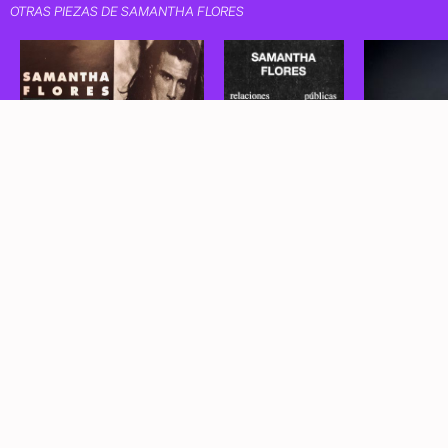
OTRAS PIEZAS DE SAMANTHA FLORES
Samantha Flores
Samantha Flores
Samantha Flo
2000
2000
2015
Ciudad de México
Ciudad de México
Ciudad de Méxi
MEMORIA
TRANS
info@memoriatrans.mx