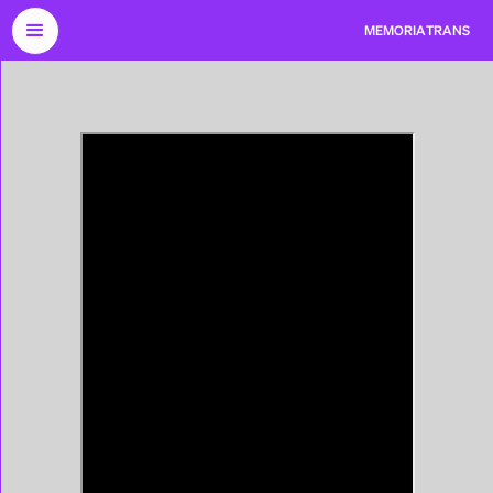
←
Samantha Flores
FONDO
MEMORIA
TRANS