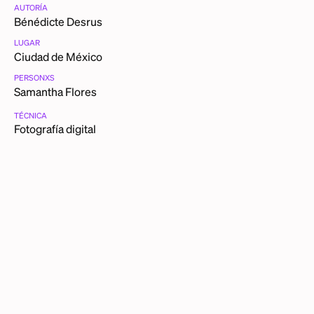
AUTORÍA
Bénédicte Desrus
LUGAR
Ciudad de México
PERSONXS
Samantha Flores
TÉCNICA
Fotografía digital
CATEGORÍAS
Amigas
Celebraciones
Cumpleaños
FICHA TÉCNICA
Bénédicte Desrus (Francia, 1976) Vive actualmente en
Mérida, México
Samantha Flores, Junio 2012- Septiembre 2015
Fotografía digital
Donación de la autora