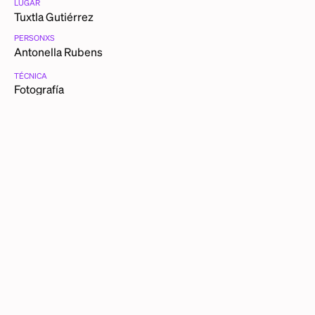
LUGAR
Tuxtla Gutiérrez
PERSONXS
Antonella Rubens
TÉCNICA
Fotografía
CATEGORÍAS
Show
Vida nocturna
DESCRIPCIÓN DETALLADA
Estas eran mis típicas batas que usaba en el show. A ese
lugar solamente fui a trabajar un día. En Le Petit abría con
esa bata y tapaba a todo mundo. Esa bata me la hizo Luigi,
y tenía un cuello de puro strass.
OTRAS PIEZAS DE ANTONELLA RUBENS