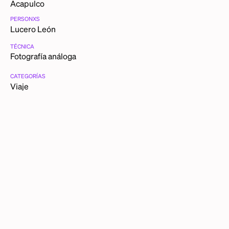
Acapulco
PERSONXS
Lucero León
TÉCNICA
Fotografía análoga
CATEGORÍAS
Viaje
Amigas
Amor
DESCRIPCIÓN DETALLADA
Estamos en esta foto El cocol (+), Osiris, Mario (+), y yo.
Nos llevamos a esos dos chacales a Acapulco. El de la
izquierda es al que me llevé yo, el Cocol. Él limpiaba
parabrisas en la esquina de mi estética. Era muy
entregado y muy guapo. Él le entró a la mona y luego a la
piedra, dejó de coordinar y acabó siendo atropellado.
- Lucero León
OTRAS PIEZAS DE LUCERO LEÓN