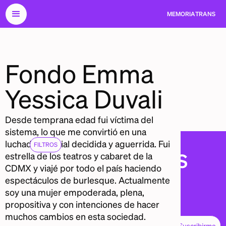
MEMORIA
TRANS
Fondo Emma
Yessica Duvali
Desde temprana edad fui víctima del
sistema, lo que me convirtió en una
luchadora social decidida y aguerrida. Fui
FILTROS
MEMORIA
TRANS
estrella de los teatros y cabaret de la
CDMX y viajé por todo el país haciendo
espectáculos de burlesque. Actualmente
info@memoriatrans.mx
CONTACTO
soy una mujer empoderada, plena,
@memoriatransmexico
propositiva y con intenciones de hacer
INSTAGRAM
muchos cambios en esta sociedad.